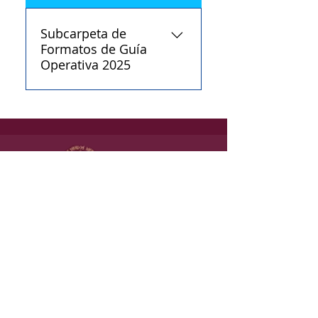
Subcarpeta de
Formatos de Guía
Operativa 2025
Manual de procesos
Aviso de privacidad
Manual Organizacional
Código de ética del
Política de Igualdad
Poder Ejecutivo Estado
Laboral y No
de Guanajuato
Discriminación
Políticas de uso del
centro de computo
Lineamientos de
Tecnologías de la