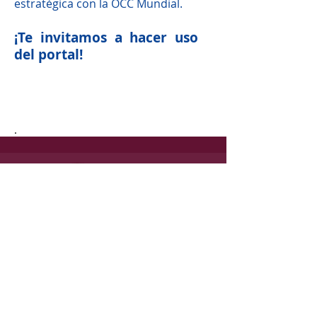
estratégica con la OCC Mundial.
¡Te invitamos a hacer uso
del portal!
.
Manual de procesos
Aviso de privacidad
Manual Organizacional
Código de ética del
Política de Igualdad
Poder Ejecutivo Estado
Laboral y No
de Guanajuato
Discriminación
Políticas de uso del
centro de computo
Lineamientos de